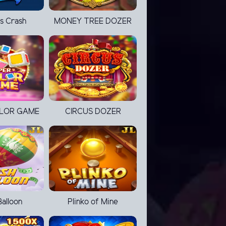
ss Crash
MONEY TREE DOZER
OLOR GAME
CIRCUS DOZER
Balloon
Plinko of Mine