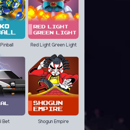
 Pinball
Red Light Green Light
al Bet
Shogun Empire