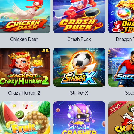
Chicken Dash
Crash Puck
Dragon 
Crazy Hunter 2
StrikerX
Soc