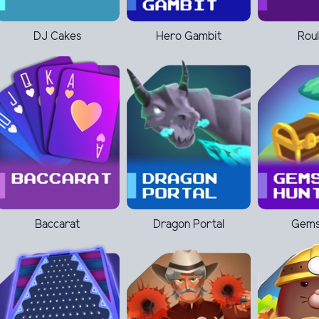
DJ Cakes
Hero Gambit
Rou
Baccarat
Dragon Portal
Gems