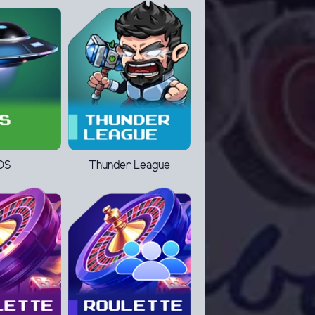
OS
Thunder League